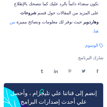
نكون سعداء دائماً بالرد عليك كما ننصحك بالإطلاع
على المزيد من المقالات حول قسم
شروحات
وهاردوير
حيث نوفر لك معلومات ونصائح مميزة
من
هنا
.
الوسوم
شارك البرنامج
فيسبوك
تويتر
بنترست
لينكدن
تمبلر
إنضم إلى قناتنا علي تليجرام ، وأحصل
علي أحدث إصدارات البرامج