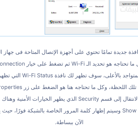
فذة جديدة تمامًا تحتوي على أجهزة الإتصال المتاحة فى جهاز ال
الإيثرنت، الواي فاي، كل ما تحتاجه
من شريط الخيارات المتواجد بال
نافذة جديدة تقوم فيها بالانتقال إلى قسم Security الذي يظهر ال
إلى جانب Show Characters وسيتم إظهار كلمة المرور الخاصة بالشبكة فورً
الآن ببساطة.