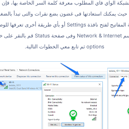
 بشبكة الواي فاي المطلوب معرفة كلمة السر الخاصة بها، فإن 
ظام تشغيل ويندوز 10، حيث يمكنك استعادتها فى غضون بضع نقرات والتى تبدأ
+ حرف i معًا على لوحة المفاتيح لفتح نافذة Settings أو بأي ط
options ثم تابع معي الخطوات التالية.