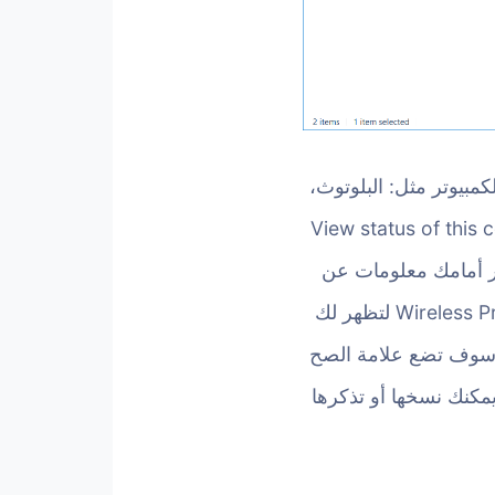
كمبيوتر مثل: البلوتوث،
 هو تحديد الـ Wi-Fi ثم تضغط على خيار View status of this connection
أعلى، سوف تظهر لك نافذة Wi-Fi Status التي تظهر أمامك معلومات عن
الشبكة المتصل بها في تلك اللحظة، وكل ما تحتاجه هنا هو الضغط على زر Wireless Properties لتظهر لك
خيارات الأمنية وهناك سوف تضع علامة الصح
ا، حيث يمكنك نسخها أو تذكرها