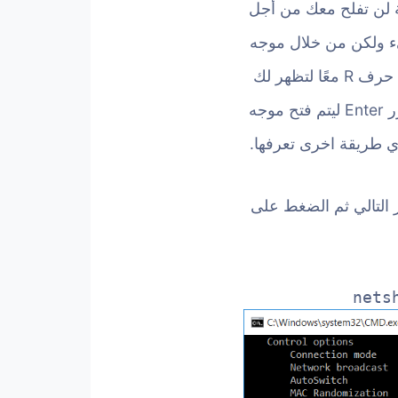
8 فبالتأكيد الخطوات السابقة لن تفلح معك من أجل
يء ولكن من خلال موجه
الأوامر الخاص بنظام ويندوز والذي يمكنك تشغيله عبر الضغط على زر شعار ويندوز + حرف R معًا لتظهر لك
نافذة Run (كما موضح بالصورة المرفقة) حيث تكتب بها أحرف “CMD” واضغط على زر Enter ليتم فتح موجه
ي طريقة اخرى تعرفها.
 (CMD) سوف تقوم بكتابة الأمر التالي ثم الضغط على
nets