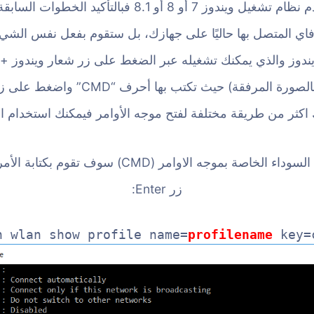
فى حالة إذا كنت تستخدم نظام تشغيل ويندوز 7 أو 8 أو .1
اي المتصل بها حاليًا على جهازك، بل ستقوم بفعل نفس الش
ك اكثر من طريقة مختلفة لفتح موجه الأوامر فيمكنك استخدام ا
بعد أن تظهر لك النافذة السوداء الخاصة بموجه الاوامر
زر Enter:
h wlan show profile name=
profilename