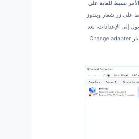
الأمر بسيط للغاية على
 بالضغط على زر شعار ويندوز
ريقة أخرى تعرفها للوصول إلى الإعدادات، بعد
ذلك قم بالتوجه إلى قسم Network & Internet وفى صفحة Status قم بالنقر على خيار Change adapter