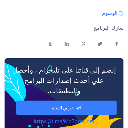
الوسوم
شارك البرنامج
فيسبوك
تويتر
بنترست
لينكدن
تمبلر
إنضم إلى قناتنا علي تليجرام ، وأحصل
علي أحدث إصدارات البرامج
والتطبيقات.
عرض القناة
https://t.me/Mo7proCom