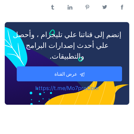
فيسبوك
تويتر
بنترست
لينكدن
تمبلر
إنضم إلى قناتنا علي تليجرام ، وأحصل
علي أحدث إصدارات البرامج
والتطبيقات.
عرض القناة
https://t.me/Mo7proCom