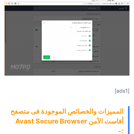
[ads1]
المميزات والخصائص الموجودة فى متصفح
أفاست الآمن Avast Secure Browser
:-