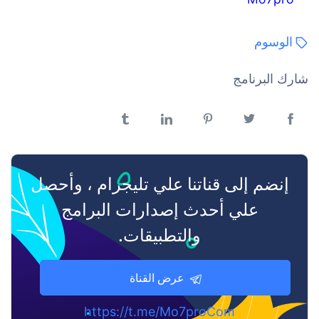
الوسوم
شارك البرنامج
فيسبوك
تويتر
بنترست
لينكدن
تمبلر
إنضم إلى قناتنا علي تليجرام ، وأحصل
علي أحدث إصدارات البرامج
والتطبيقات.
عرض القناة
https://t.me/Mo7proCom