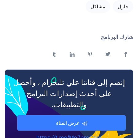
حلول
مشاكل
شارك البرنامج
فيسبوك
تويتر
بنترست
لينكدن
تمبلر
إنضم إلى قناتنا علي تليجرام ، وأحصل
علي أحدث إصدارات البرامج
والتطبيقات.
عرض القناة
https://t.me/Mo7proCom