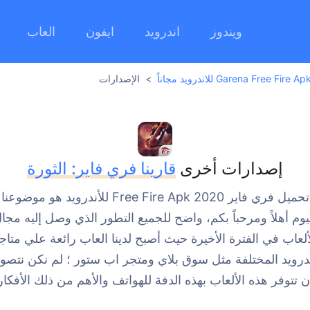
ويندوز
اندرويد
ايفون
العاب
الإصدارات
إصدارات أخرى
قارينا فري فاير: الثورة
تحميل فري فاير 2020 Free Fire Apk للأندرويد هو موضوعنا
يوم أهلاً ومرحباً بكم، واضح للجميع التطور الذي وصل إليه مجا
ألعاب في الفترة الأخيرة حيث أصبح لدينا العاب رائعة علي متاج
درويد المختلفة مثل سوق بلاي ومتجر اب ستور ؛ لم نكن نتصو
ن تتوفر هذه الألعاب بهذه الدفة للهواتف والأهم من ذلك الأفكار