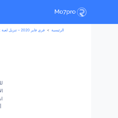
الرئيسية
فري فاير 2020 – تنزيل لعبة Garena Free Fire Apk للاندرويد مجاناً
لل
ال
ان
أ