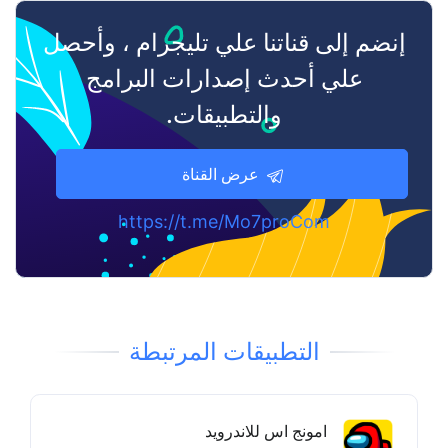
إنضم إلى قناتنا علي تليجرام ، وأحصل
علي أحدث إصدارات البرامج
والتطبيقات.
عرض القناة
https://t.me/Mo7proCom
التطبيقات المرتبطة
امونج اس للاندرويد