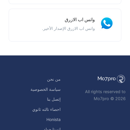
واتس اب الازرق
واتس اب الازرق الإصدار الأخير.
من نحن
سياسة الخصوصية
All rights reserved to
Mo7pro © 2026
إتصل بنا
احصاء تالته ثانوي
Honista
انستا جولد