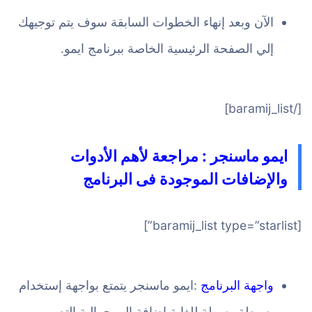
الآن وبعد إنهاء الخطوات السابقة سوف يتم توجيهك
إلي الصفحة الرئيسية الخاصة ببرنامج ايمو.
[/baramij_list]
ايمو ماسنجر : مراجعة لأهم الأدوات
والإضافات الموجودة فى البرنامج
[baramij_list type=”starlist”]
واجهة البرنامج
:ايمو ماسنجر يتمتع بواجهة إستخدام
بسيطة وسهلة للغاية إضافة إلي جمالية التصميم