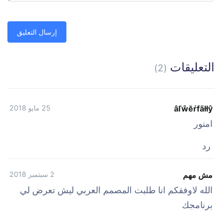
التعليقات
(2)
âľŵĕŕfãłłŷ
25 مايو 2018
امنور
رد
مش مهم
2 سبتمبر 2018
الله لاوفقكم انا طلبت المصمم العربي ليش تعرض لي
برنامجك