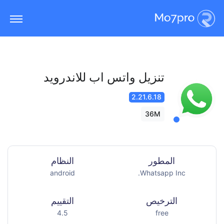
تنزيل واتس اب للاندرويد
2.21.6.18
36M
المطور
النظام
android
Whatsapp Inc.
الترخيص
التقييم
4.5
free