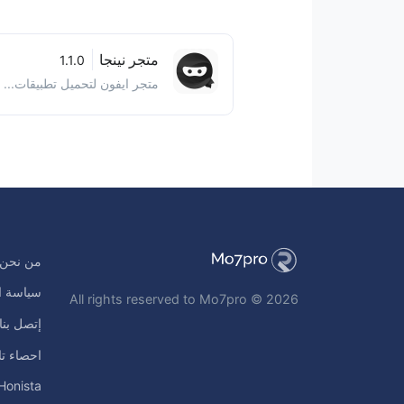
متجر نينجا
1.1.0
متجر ايفون لتحميل تطبيقات...
من نحن
سياسة ا
All rights reserved to Mo7pro © 2026
إتصل بنا
احصاء تا
Honista