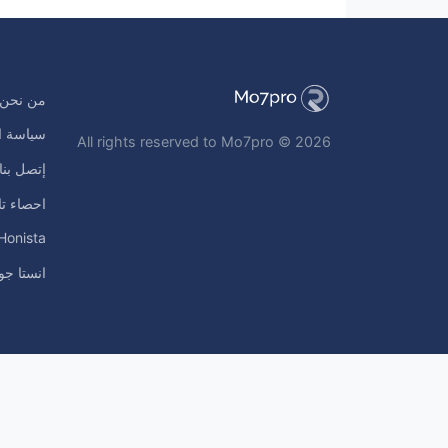
من نحن
سياسة ا
All rights reserved to Mo7pro © 2026
إتصل بنا
احصاء تا
Honista
انستا جو