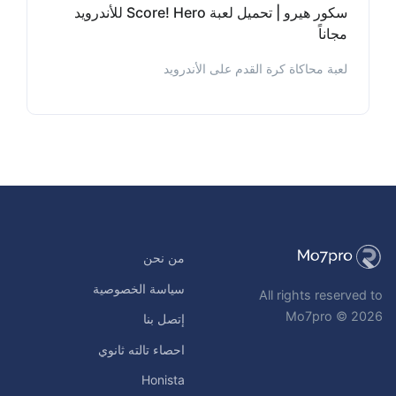
سكور هيرو | تحميل لعبة Score! Hero للأندرويد
مجاناً
لعبة محاكاة كرة القدم على الأندرويد
من نحن
سياسة الخصوصية
All rights reserved to
Mo7pro © 2026
إتصل بنا
احصاء تالته ثانوي
Honista