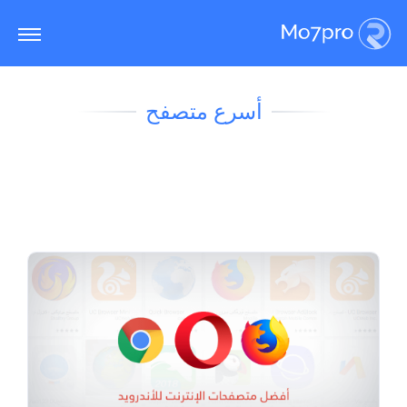
أسرع متصفح